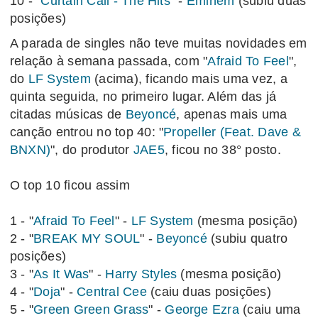
10 - "
Curtain Call - The Hits
" -
Eminem
(subiu duas
posições)
A parada de singles não teve muitas novidades em
relação à semana passada, com "
Afraid To Feel
",
do
LF System
(acima), ficando mais uma vez, a
quinta seguida, no primeiro lugar. Além das já
citadas músicas de
Beyoncé
, apenas mais uma
canção entrou no top 40: "
Propeller (Feat. Dave &
BNXN)
", do produtor
JAE5
, ficou no 38° posto.
O top 10 ficou assim
1 - "
Afraid To Feel
" -
LF System
(mesma posição)
2 - "
BREAK MY SOUL
" -
Beyoncé
(subiu quatro
posições)
3 - "
As It Was
" -
Harry Styles
(mesma posição)
4 - "
Doja
" -
Central Cee
(caiu duas posições)
5 - "
Green Green Grass
" -
George Ezra
(caiu uma