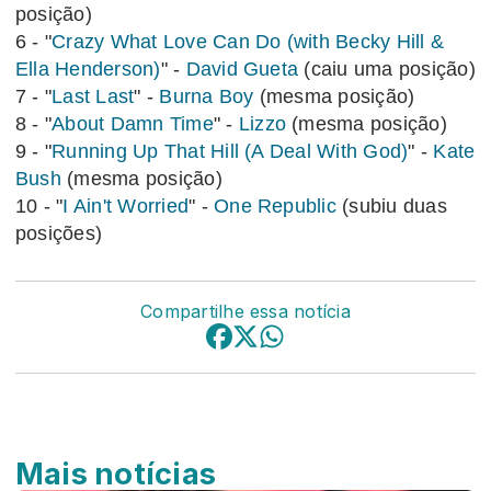
posição)
6 - "
Crazy What Love Can Do (with Becky Hill &
Ella Henderson)
" -
David Gueta
(caiu uma posição)
7 - "
Last Last
" -
Burna Boy
(mesma posição)
8 - "
About Damn Time
" -
Lizzo
(mesma posição)
9 - "
Running Up That Hill (A Deal With God)
" -
Kate
Bush
(mesma posição)
10 - "
I Ain't Worried
" -
One Republic
(subiu duas
posições)
Compartilhe essa notícia
Mais notícias