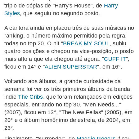
triplo de cópias de "Harry's House", de
Harry
Styles
, que seguiu no segundo posto.
A cantora ainda emplacou três de suas músicas no
ranking, o número máximo permitido pela regra,
todas no top 20. O hit "
BREAK MY SOUL
, subiu
quatro posições e chegou na vice-posição, o posto
mais alto a que ela chegou até agora. "
CUFF IT
",
ficou em 14° e "
ALIEN SUPERSTAR
", em 16°.
Voltando aos álbuns, a grande curiosidade da
semana foi ver os três primeiros álbuns da banda
indie
The Cribs
, que foram relançados em edições
especiais, entrando no top 30. "Men Needs..."
(2007), ficou em 13°, "The New Fellas" (2005), em
20° e o álbum homônimo de estreia, de 2004, em
23°.
Finalmente, "Surrender", de
Maggie Rogers
, ficou