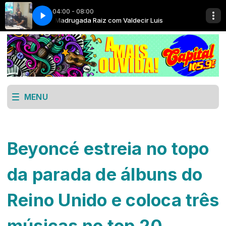
04:00 - 08:00
 Luis
Madrugada Raiz com Valdecir Luis
MENU
Beyoncé estreia no topo
da parada de álbuns do
Reino Unido e coloca três
músicas no top 20