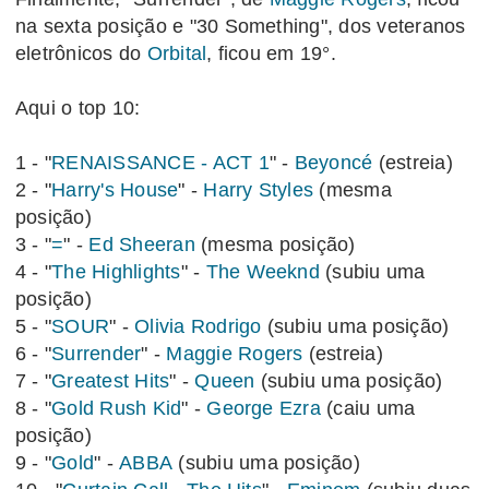
na sexta posição e "30 Something", dos veteranos
eletrônicos do
Orbital
, ficou em 19°.
Aqui o top 10:
1 - "
RENAISSANCE - ACT 1
" -
Beyoncé
(estreia)
2 - "
Harry's House
" -
Harry Styles
(mesma
posição)
3 - "
=
" -
Ed Sheeran
(mesma posição)
4 - "
The Highlights
" -
The Weeknd
(subiu uma
posição)
5 - "
SOUR
" -
Olivia Rodrigo
(subiu uma posição)
6 - "
Surrender
" -
Maggie Rogers
(estreia)
7 - "
Greatest Hits
" -
Queen
(subiu uma posição)
8 - "
Gold Rush Kid
" -
George Ezra
(caiu uma
posição)
9 - "
Gold
" -
ABBA
(subiu uma posição)