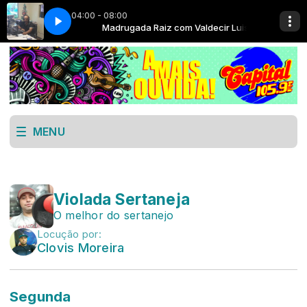
04:00 - 08:00
 Valdecir Luis
Madrugada Raiz com Valdecir Luis
MENU
Violada Sertaneja
O melhor do sertanejo
Locução por:
Clovis Moreira
Segunda